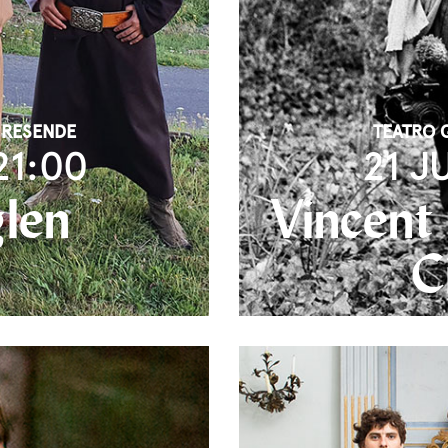
 RESENDE
TEATRO 
21:00
21 J
glen
Vincent
C