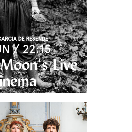
GARCIA DE RESENDE
UN / 22:15
 Moon‘s Live
inema