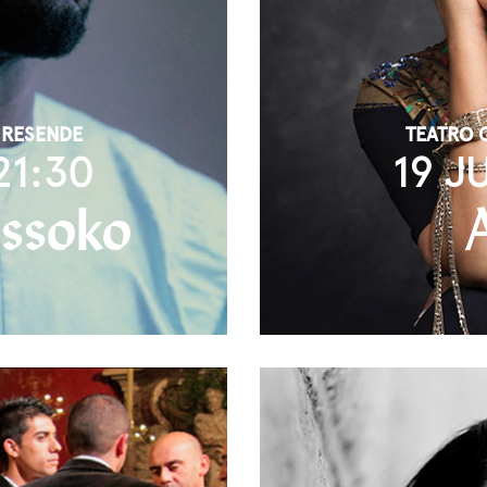
 RESENDE
TEATRO 
21:30
19 J
issoko