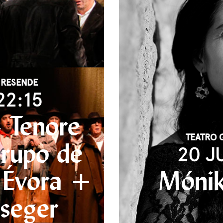
 RESENDE
22:15
 Tenore
TEATRO 
rupo de
20 J
 Évora +
Mónik
jseger