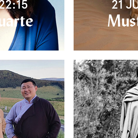
22:15
21 J
uarte
Must