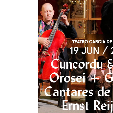
TEATRO GARCIA DE
19 JUN / 
Cuncordu &
Orosei + G
Cantares de
Ernst Rei