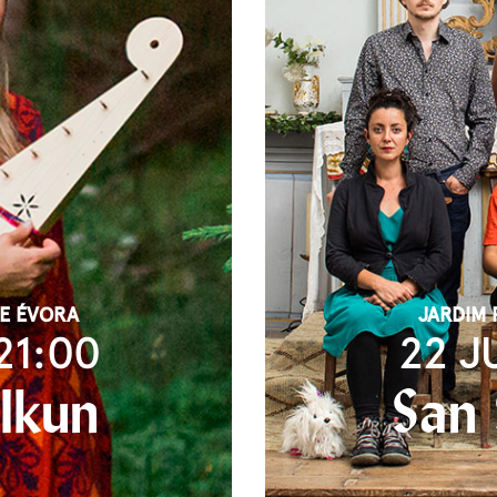
DE ÉVORA
JARDIM 
21:00
22 J
lkun
San 